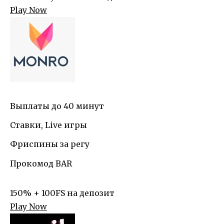
Play Now
Выплаты до 40 минут
Ставки, Live игры
Фриспины за регу
Прокомод BAR
150% + 100FS на депозит
Play Now