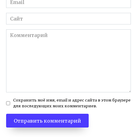
*
Сайт
Комментарий
Сохранить моё имя, email и адрес сайта в этом браузере
для последующих моих комментариев.