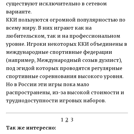
существуют исключительно в сетевом
варианте.
ККИ пользуются огромной популярностью по
всему миру. В них играют как на
любительском, так и на профессиональном
уровне. Игроки некоторых ККИ объединены в
международные спортивные федерации
(например, Международный созыв дуэлист),
под эгидой которых проводятся регулярные
спортивные соревнования высокого уровня.
Но в России эти игры пока мало
распространены, из-за высокой стоимости и
труднодоступности игровых наборов.
1
2
3
Так же интересно: