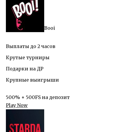
Booi
Выплаты до 2 часов
Крутые турниры
Подарки на ДР
Крупные выигрыши
500% + 500FS на депозит
Play Now