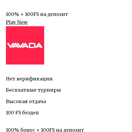
100% + 100FS на депозит
Play Now
Нет верификации
Бесплатные турниры
Высокая отдача
100 FS бездеп
100% бонус + 100FS на депозит