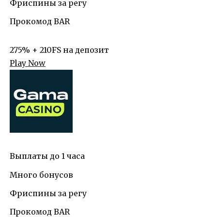
Фриспины за регу
Прокомод BAR
275% + 210FS на депозит
Play Now
Выплаты до 1 часа
Много бонусов
Фриспины за регу
Прокомод BAR