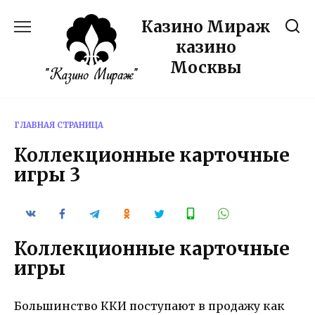
Перейти
Казино Мираж
к
содержанию
казино
Москвы
ГЛАВНАЯ СТРАНИЦА
Коллекционные карточные
игры 3
Коллекционные карточные
игры
Большинство ККИ поступают в продажу как