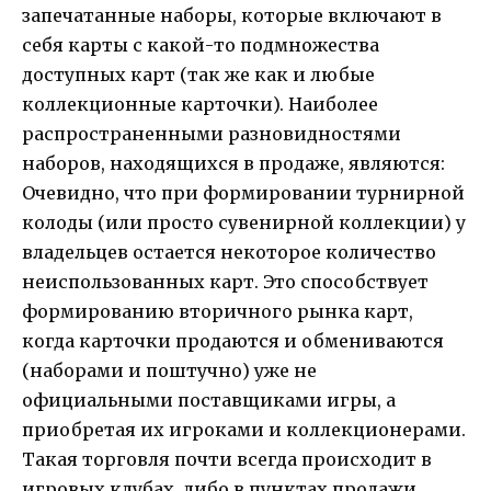
запечатанные наборы, которые включают в
себя карты с какой-то подмножества
доступных карт (так же как и любые
коллекционные карточки). Наиболее
распространенными разновидностями
наборов, находящихся в продаже, являются:
Очевидно, что при формировании турнирной
колоды (или просто сувенирной коллекции) у
владельцев остается некоторое количество
неиспользованных карт. Это способствует
формированию вторичного рынка карт,
когда карточки продаются и обмениваются
(наборами и поштучно) уже не
официальными поставщиками игры, а
приобретая их игроками и коллекционерами.
Такая торговля почти всегда происходит в
игровых клубах, либо в пунктах продажи