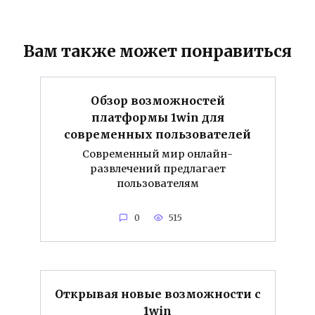
Вам также может понравиться
Обзор возможностей
платформы 1win для
современных пользователей
Современный мир онлайн-
развлечений предлагает
пользователям
0
515
Открывая новые возможности с
1win