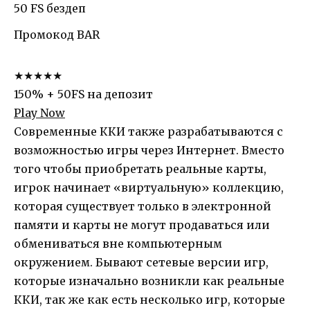
50 FS бездеп
Промокод BAR
★★★★★
150% + 50FS на депозит
Play Now
Современные ККИ также разрабатываются с
возможностью игры через Интернет. Вместо
того чтобы приобретать реальные карты,
игрок начинает «виртуальную» коллекцию,
которая существует только в электронной
памяти и карты не могут продаваться или
обмениваться вне компьютерным
окружением. Бывают сетевые версии игр,
которые изначально возникли как реальные
ККИ, так же как есть несколько игр, которые