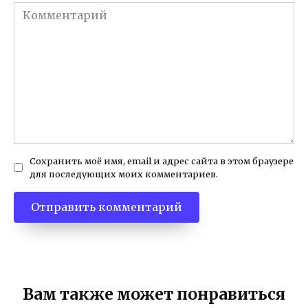
Комментарий
Сохранить моё имя, email и адрес сайта в этом браузере
для последующих моих комментариев.
Вам также может понравиться