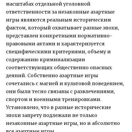
масштабах отдельной уголовной
ответственности за незаконные азартные
игры являются реальным историческим
фактом, который охватывает разные эпохи,
представлен конкретными нормативно-
правовыми актами и характеризуется
специфическими критериями, объему и
содержанию криминализации
соответствующих общественно опасных
деяний. Собственно азартные игры
сочетались с магией и культовой поведением,
они были тесно связаны с развлечениями,
спортом и военными тренировками.
Установлено, что в разные исторические
эпохи запрету подлежали не только
незаконные азартные игры, но и абсолютно
все азартные игры.