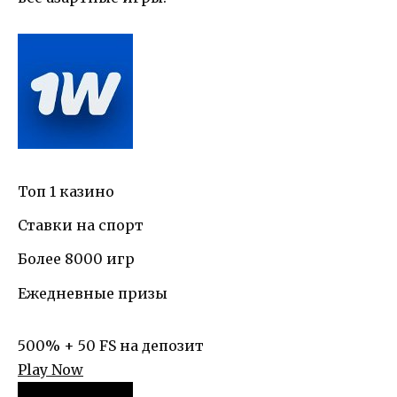
Топ 1 казино
Ставки на спорт
Более 8000 игр
Ежедневные призы
500% + 50 FS на депозит
Play Now