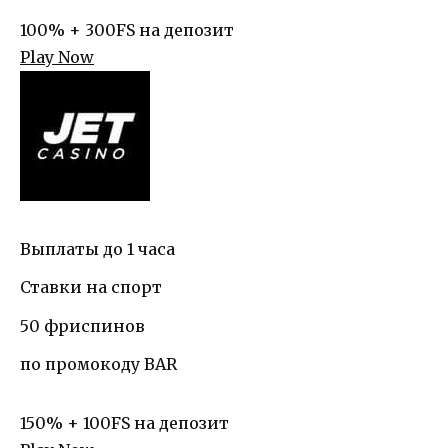
100% + 300FS на депозит
Play Now
Выплаты до 1 часа
Ставки на спорт
50 фриспинов
по промокоду BAR
150% + 100FS на депозит