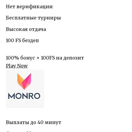
Нет верификации
Бесплатные турниры
Высокая отдача
100 FS бездеп
100% бонус + 100FS на депозит
Play Now
Выплаты до 40 минут