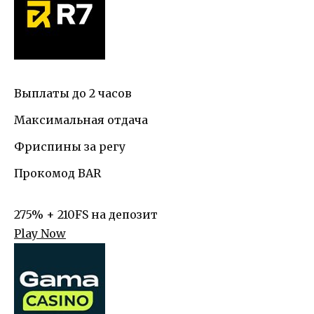
Выплаты до 2 часов
Максимальная отдача
Фриспины за регу
Прокомод BAR
275% + 210FS на депозит
Play Now