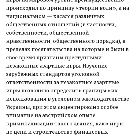
происходил по принципу «теории волн», а на
национальном — касался различных
общественных отношений (в частности,
собственности, общественной
нравственности, общественного порядка), в
пределах посягательства на которые и были в
свое время признаны преступными
незаконные азартные игры. Изучение
зарубежных стандартов уголовной
ответственности за незаконные азартные
игры позволило определить границы «их
использования в уголовном законодательстве
Украины, при этом акцентировано особое
внимание на австрийском опыте
криминализации такого деяния, как» игры
по цепи и строительство финансовых