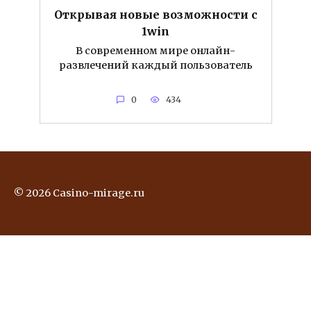
Открывая новые возможности с
1win
В современном мире онлайн-
развлечений каждый пользователь
0
434
© 2026 Casino-mirage.ru