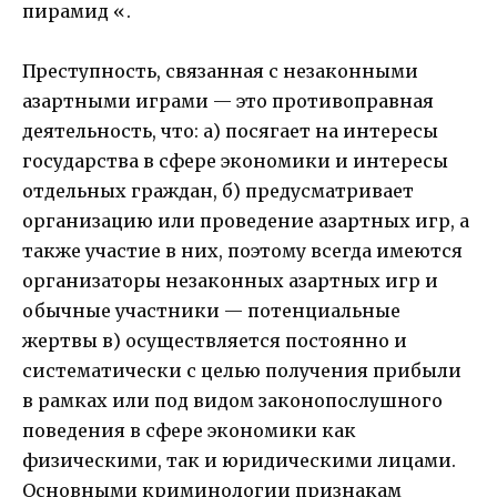
пирамид «.
Преступность, связанная с незаконными
азартными играми — это противоправная
деятельность, что: а) посягает на интересы
государства в сфере экономики и интересы
отдельных граждан, б) предусматривает
организацию или проведение азартных игр, а
также участие в них, поэтому всегда имеются
организаторы незаконных азартных игр и
обычные участники — потенциальные
жертвы в) осуществляется постоянно и
систематически с целью получения прибыли
в рамках или под видом законопослушного
поведения в сфере экономики как
физическими, так и юридическими лицами.
Основными криминологии признакам