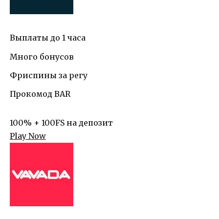
Выплаты до 1 часа
Много бонусов
Фриспины за регу
Прокомод BAR
100% + 100FS на депозит
Play Now