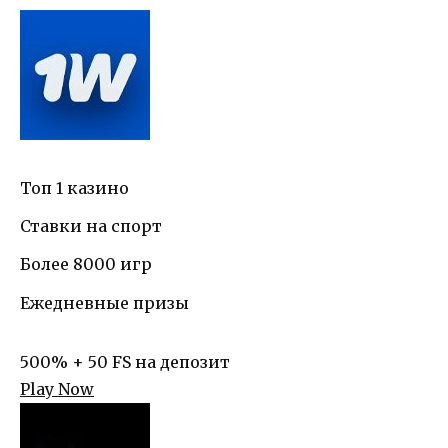
Топ 1 казино
Ставки на спорт
Более 8000 игр
Ежедневные призы
500% + 50 FS на депозит
Play Now