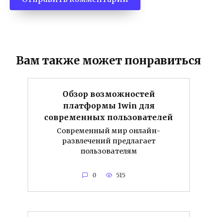
Вам также может понравиться
Обзор возможностей
платформы 1win для
современных пользователей
Современный мир онлайн-
развлечений предлагает
пользователям
0
515