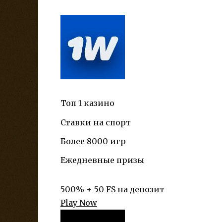
Топ 1 казино
Ставки на спорт
Более 8000 игр
Ежедневные призы
500% + 50 FS на депозит
Play Now