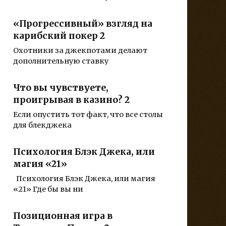
«Прогрессивный» взгляд на
карибский покер 2
Охотники за джекпотами делают
дополнительную ставку
Что вы чувствуете,
проигрывая в казино? 2
Если опустить тот факт, что все столы
для блекджека
Психология Блэк Джека, или
магия «21»
Психология Блэк Джека, или магия
«21» Где бы вы ни
Позиционная игра в