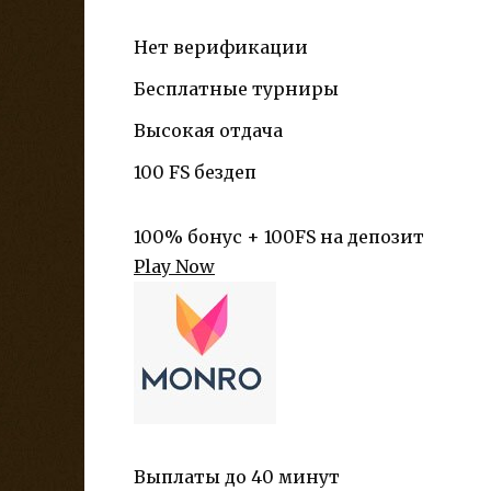
Нет верификации
Бесплатные турниры
Высокая отдача
100 FS бездеп
100% бонус + 100FS на депозит
Play Now
Выплаты до 40 минут