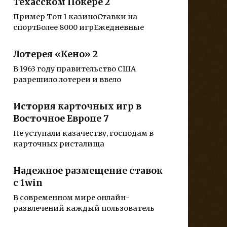
Техасском Покере 2
Пример Топ 1 казиноСтавки на
спортБолее 8000 игрЕжедневные
Лотерея «Кено» 2
В 1963 году правительство США
разрешило лотереи и ввело
История карточных игр в
Восточное Европе 7
Не уступали казачеству, господам в
карточных ристалища
Надежное размещение ставок
с 1win
В современном мире онлайн-
развлечений каждый пользователь