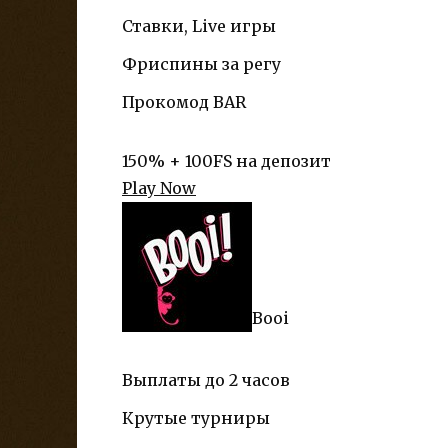
Ставки, Live игры
Фриспины за регу
Прокомод BAR
150% + 100FS на депозит
Play Now
Booi
Выплаты до 2 часов
Крутые турниры