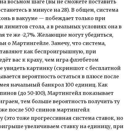
на восьмом шаге (вы не сможете поставить
 останетесь в минусе на 28). В общем, система
онь в вакууме — побеждает только при
и лимитов стола, а в реальных условиях она в
я те же -2,7%. Желающие могут убедиться,
ьи о Мартингейле. Замечу, что система,
ставляют как беспроигрышную, при
дёт вас к краху, чем игра флэтбетом
е увидеть картинку (скриншот с бесплатной
ывается вероятность остаться в плюсе после
мея начальный банкрол 100 единиц. Как
пинов (до 50-100), Мартингейл показывает
играем, тем больше вероятность получить ту
же после 500 спинов мартингейл
 (это тоже прогрессивная система ставок, но
оигрыше увеличиваем ставку на единицу, при