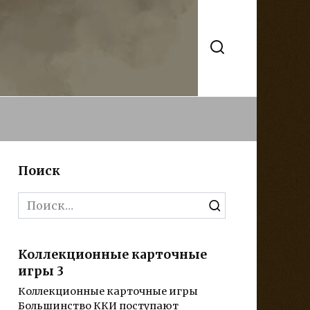
Поиск
Search
for:
Коллекционные карточные
игры 3
Коллекционные карточные игры
Большинство ККИ поступают