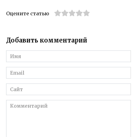
Оцените статью
Добавить комментарий
Имя
*
Email
*
Сайт
Комментарий