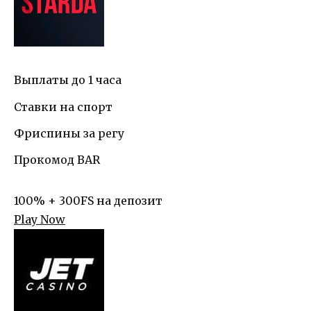
Выплаты до 1 часа
Ставки на спорт
Фриспины за регу
Прокомод BAR
100% + 300FS на депозит
Play Now