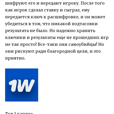
шифруют его и передают игроку. После того
как игрок сделал ставку и сыграл, ему
передается ключ к расшифровке, и он может
убедиться в том, что никакой подтасовки
результата не было. Но надежно хранить
ключики и результаты еще не прошедших игр
не так просто! Все-таки они самоубийцы! Но
они рискуют ради благородной цели, и это
приятно.
Топ 1 казино