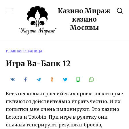
Перейти
Казино Мираж
к
содержанию
казино
Москвы
ГЛАВНАЯ СТРАНИЦА
Игра Ва-Банк 12
Есть несколько российских проектов которые
пытаются действительно играть честно. И их
попытки мне очень импонируют. Это казино
Loto.ru и Totobin. При игре в рулетку они
сначала генерируют результат броска,