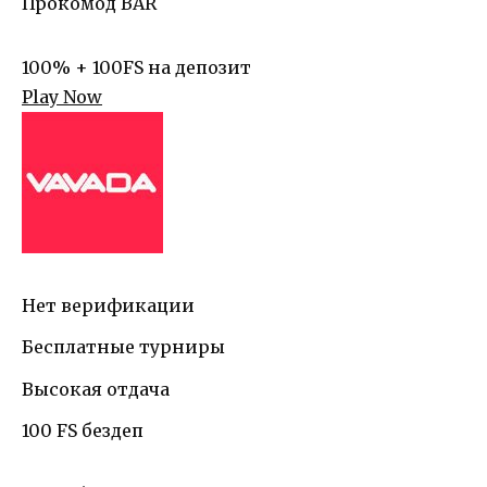
Прокомод BAR
100% + 100FS на депозит
Play Now
Нет верификации
Бесплатные турниры
Высокая отдача
100 FS бездеп