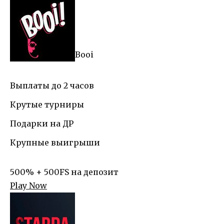
Booi
Выплаты до 2 часов
Крутые турниры
Подарки на ДР
Крупные выигрыши
500% + 500FS на депозит
Play Now