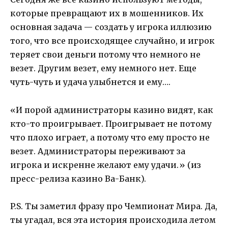
которые превращают их в мошенников. Их
основная задача — создать у игрока иллюзию
того, что все происходящее случайно, и игрок
теряет свои деньги потому что немного не
везет. Другим везет, ему немного нет. Еще
чуть-чуть и удача улыбнется и ему….
«И порой администраторы казино видят, как
кто-то проигрывает. Проигрывает не потому
что плохо играет, а потому что ему просто не
везет. Администраторы переживают за
игрока и искренне желают ему удачи.» (из
пресс-релиза казино Ва-Банк).
P.S. Ты заметил фразу про Чемпионат Мира. Да,
ты угадал, вся эта история происходила летом