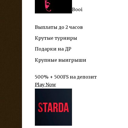
Booi
Выплаты до 2 часов
Крутые турниры
Подарки на ДР
Крупные выигрыши
500% + 500FS на депозит
Play Now