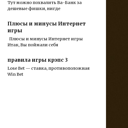
Тут можно похвалить Ва-Банк за
дешевые фишки, нигде
Плюсы и минусы Интернет
игры
Плюсы и минусы Интернет игры
Итак, Вы поймали себя
правила игры крэпс 3
Lose Bet — ставка, противоположная
Win Bet