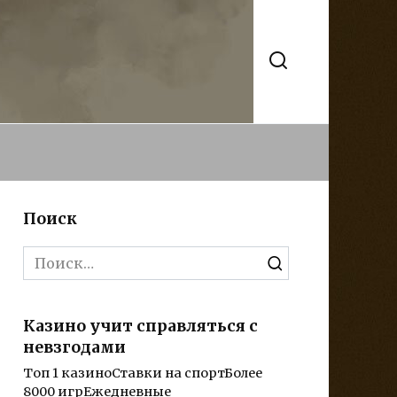
Поиск
Search
for:
Казино учит справляться с
невзгодами
Топ 1 казиноСтавки на спортБолее
8000 игрЕжедневные