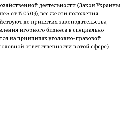
хозяйственной деятельности (Закон Украины
е» от 15.05.09), все же эти положения
йствуют до принятия законодательства,
ления игорного бизнеса в специально
ется на принципах уголовно-правовой
ловной ответственности в этой сфере).