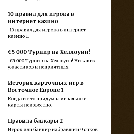
10 правил для игрока в
интернет казино
10 правил для игрока в интернет
казино 1.
€5 000 Турнир на Хеллоуин!
€5 000 Турнир на Хеллоуин! Никаких
ужастиков и неприятных
История карточных игр в
Восточное Европе 1
Когда и кто придумал игральные
карты неизвестно.
Правила баккары 2
Игрок или банкир набравший 9 очков