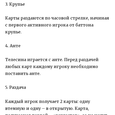
3. Крупье
Карты раздаются по часовой стрелке, начиная
с первого активного игрока от баттона
крупье.
4. Анте
Телесина играется с анте. Перед раздачей
любых карт каждому игроку необходимо
поставить анте.
5. Раздача
Каждый игрок получает 2 карты: одну
втемную и одну – в открытую. Карта,