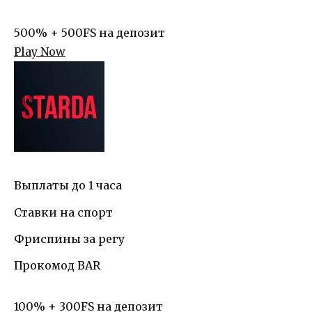
500% + 500FS на депозит
Play Now
Выплаты до 1 часа
Ставки на спорт
Фриспины за регу
Прокомод BAR
100% + 300FS на депозит