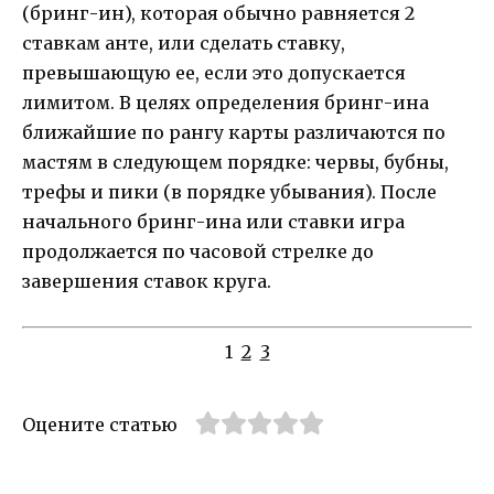
(бринг-ин), которая обычно равняется 2
ставкам анте, или сделать ставку,
превышающую ее, если это допускается
лимитом. В целях определения бринг-ина
ближайшие по рангу карты различаются по
мастям в следующем порядке: червы, бубны,
трефы и пики (в порядке убывания). После
начального бринг-ина или ставки игра
продолжается по часовой стрелке до
завершения ставок круга.
1
2
3
Оцените статью