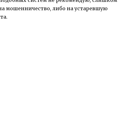
 на мошенничество, либо на устаревшую
та.