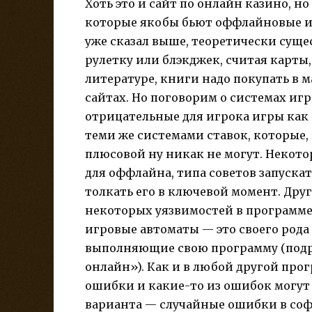
Хоть это и сайт по онлайн казино, н
которые якобы бьют оффлайновые игр
уже сказал выше, теоретически сущ
рулетку или блэкджек, считая карты
литературе, книги надо покупать в 
сайтах. Но поговорим о системах иг
отрицательные для игрока игры как 
теми же системами ставок, которые,
плюсовой ну никак не могут. Некото
для оффлайна, типа советов запуска
толкать его в ключевой момент. Друг
некоторых уязвимостей в программе
игровые автоматы — это своего род
выполняющие свою программу (подро
онлайн»). Как и в любой другой про
ошибки и какие-то из ошибок могут 
варианта — случайные ошибки в соф