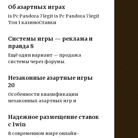
Об азартных играх
is Pc Pandora 7 legit is Pc Pandora 7 legit
Топ 1 казиноСтавки
Системы игры — реклама и
правда 8
Ещё один вариант — продажа
системы через форумы.
Незаконные азартные игры
20
Особенности квалификации
незаконных азартных игр и
Надежное размещение ставок
с 1win
В современном мире онлайн-