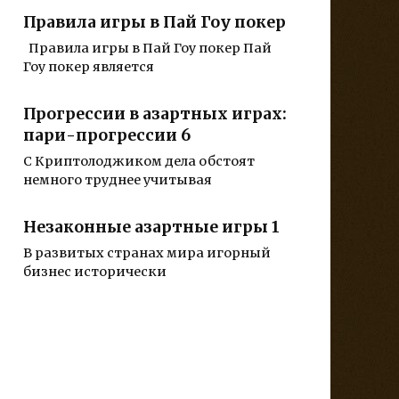
Правила игры в Пай Гоу покер
Правила игры в Пай Гоу покер Пай
Гоу покер является
Прогрессии в азартных играх:
пари-прогрессии 6
С Криптолоджиком дела обстоят
немного труднее учитывая
Незаконные азартные игры 1
В развитых странах мира игорный
бизнес исторически