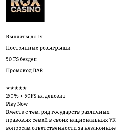
Выплаты до 1ч
Постоянные розыгрыши
50 FS бездеп
Промокод BAR
★★★★★
150% + 50FS на депозит
Play Now
Вместе с тем, ряд государств различных
правовых семей в своих национальных УК
вопросам ответственности за незаконные