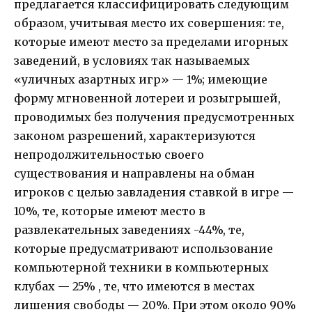
предлагается классифицировать следующим
образом, учитывая место их совершения: те,
которые имеют место за пределами игорных
заведений, в условиях так называемых
«уличных азартных игр» — 1%; имеющие
форму мгновенной лотереи и розыгрышей,
проводимых без получения предусмотренных
законом разрешений, характеризуются
непродолжительностью своего
существования и направлены на обман
игроков с целью завладения ставкой в игре —
10%, те, которые имеют место в
развлекательных заведениях -44%, те,
которые предусматривают использование
компьютерной техники в компьютерных
клубах — 25% , те, что имеются в местах
лишения свободы — 20%. При этом около 90%