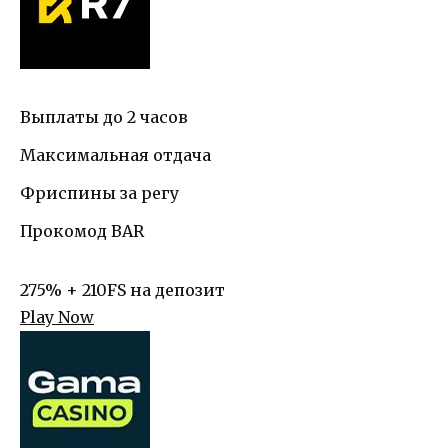
Выплаты до 2 часов
Максимальная отдача
Фриспины за регу
Прокомод BAR
275% + 210FS на депозит
Play Now