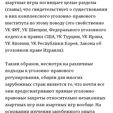
азартные игры посвящает целые разделы
(главы), что свидетельствует о существовании
в них комплексного уголовно-правового
института по этому поводу (это свойственно
УК ФРГ, УК Швеции, Федерального уголовного
кодекса и правил США, УК Турции, УК Ирана,
УК Японии, УК Республики Корея, Закона об
уголовном праве Израиля).
Таким образом, несмотря на различные
подходы к уголовно-правового
регулирования, общим для многих
зарубежных стран является то, что почти все
они предусматривают прямые уголовно-
правовые запреты относительно незаконных
азартных игр или азартных игр вообще. На
основании изучения зарубежного опыта