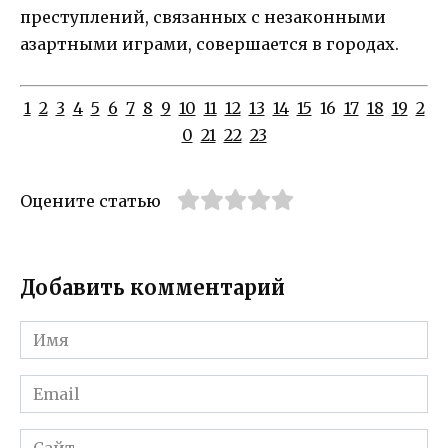
преступлений, связанных с незаконными
азартными играми, совершается в городах.
1
2
3
4
5
6
7
8
9
10
11
12
13
14
15
16
17
18
19
2
0
21
22
23
Оцените статью
Добавить комментарий
Имя
*
Email
*
Сайт