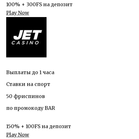
100% + 300FS на депозит
Play Now
Выплаты до 1 часа
Ставки на спорт
50 фриспинов
по промокоду BAR
150% + 100FS на депозит
Play Now