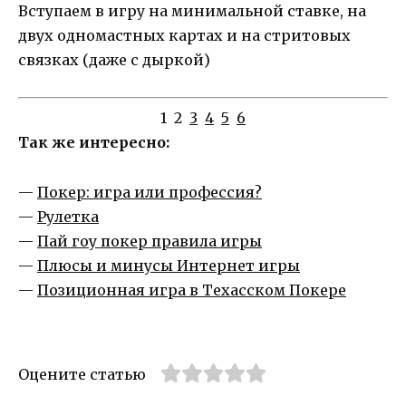
Вступаем в игру на минимальной ставке, на
двух одномастных картах и на стритовых
связках (даже с дыркой)
1
2
3
4
5
6
Так же интересно:
—
Покер: игра или профессия?
—
Рулетка
—
Пай гоу покер правила игры
—
Плюсы и минусы Интернет игры
—
Позиционная игра в Техасском Покере
Оцените статью