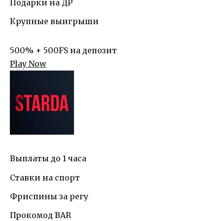
Подарки на ДР
Крупные выигрыши
500% + 500FS на депозит
Play Now
Выплаты до 1 часа
Ставки на спорт
Фриспины за регу
Прокомод BAR