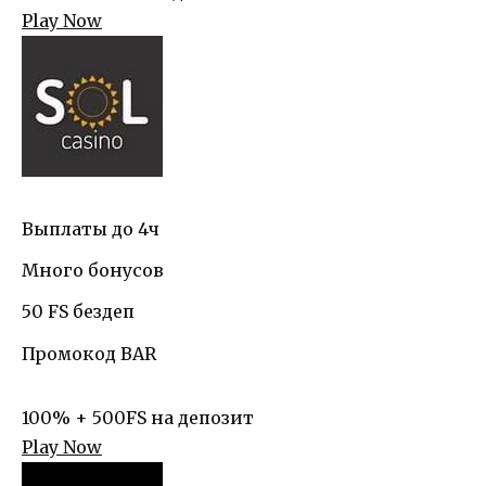
Play Now
Выплаты до 4ч
Много бонусов
50 FS бездеп
Промокод BAR
100% + 500FS на депозит
Play Now