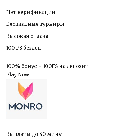
Нет верификации
Бесплатные турниры
Высокая отдача
100 FS бездеп
100% бонус + 100FS на депозит
Play Now
Выплаты до 40 минут