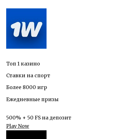
Топ 1 казино
Ставки на спорт
Более 8000 игр
Ежедневные призы
500% + 50 FS на депозит
Play Now