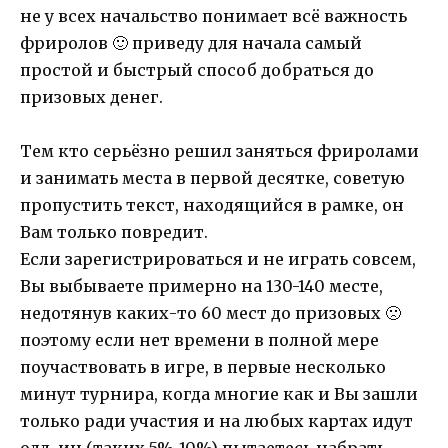
не у всех начальство понимает всё важность
фриролов 🙂 приведу для начала самый
простой и быстрый способ добраться до
призовых денег.
Тем кто серьёзно решил заняться фриролами
и занимать места в первой десятке, советую
пропустить текст, находящийся в рамке, он
Вам только повредит.
Если зарегистрироваться и не играть совсем,
Вы выбываете примерно на 130-140 месте,
недотянув каких-то 60 мест до призовых 🙁
поэтому если нет времени в полной мере
поучаствовать в игре, в первые несколько
минут турнира, когда многие как и Вы зашли
только ради участия и на любых картах идут