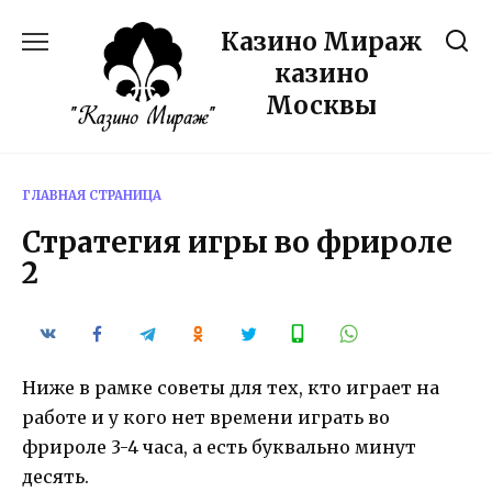
Перейти
Казино Мираж
к
содержанию
казино
Москвы
ГЛАВНАЯ СТРАНИЦА
Стратегия игры во фрироле
2
Ниже в рамке советы для тех, кто играет на
работе и у кого нет времени играть во
фрироле 3-4 часа, а есть буквально минут
десять.