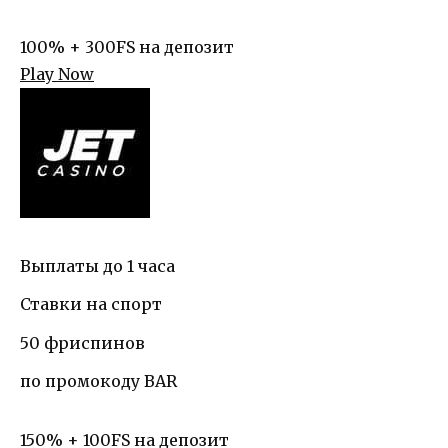
100% + 300FS на депозит
Play Now
Выплаты до 1 часа
Ставки на спорт
50 фриспинов
по промокоду BAR
150% + 100FS на депозит