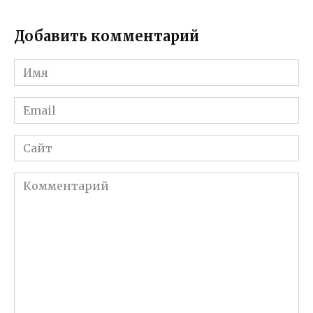
Добавить комментарий
Имя
*
Email
*
Сайт
Комментарий